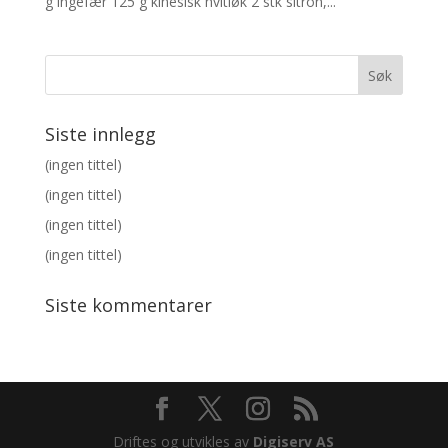
g ingefær 125 g kinesisk hvitløk 2 stk sitron,...
Siste innlegg
(ingen tittel)
(ingen tittel)
(ingen tittel)
(ingen tittel)
Siste kommentarer
Driftes og utvikles av
Digiserv AS