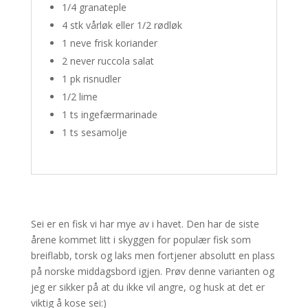
1/4 granateple
4 stk vårløk eller 1/2 rødløk
1 neve frisk koriander
2 never ruccola salat
1 pk risnudler
1/2 lime
1 ts ingefærmarinade
1 ts sesamolje
Sei er en fisk vi har mye av i havet. Den har de siste
årene kommet litt i skyggen for populær fisk som
breiflabb, torsk og laks men fortjener absolutt en plass
på norske middagsbord igjen. Prøv denne varianten og
jeg er sikker på at du ikke vil angre, og husk at det er
viktig å kose sei:)