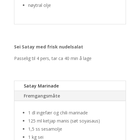
nøytral olje
Sei Satay med frisk nudelsalat
Passelig til 4 pers, tar ca 40 min å lage
Satay Marinade
Fremgangsmåte
1 dl ingefær og chili marinade
125 ml ketjap manis (søt soyasaus)
1,5 ss sesamolje
1 kg sei