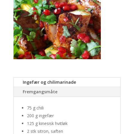
Ingefær og chilimarinade
Fremgangsmåte
75 g chili
200 g ingefær
125 g kinesisk hvitløk
2 stk sitron, saften